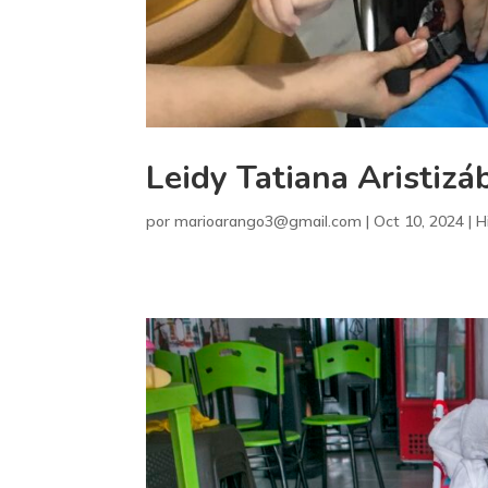
Leidy Tatiana Aristizá
por
marioarango3@gmail.com
|
Oct 10, 2024
|
H