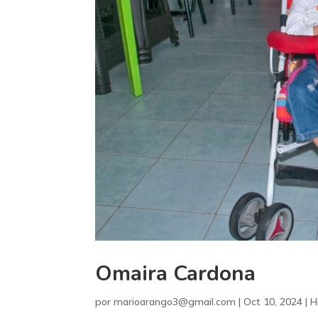
Omaira Cardona
por
marioarango3@gmail.com
|
Oct 10, 2024
|
H