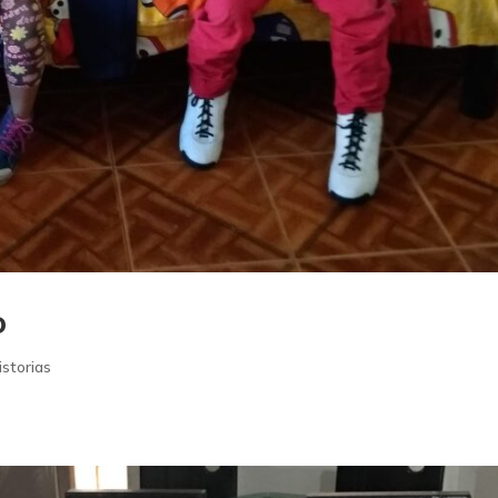
o
istorias