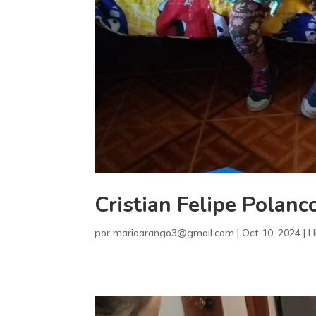
Cristian Felipe Polanc
por
marioarango3@gmail.com
|
Oct 10, 2024
|
H