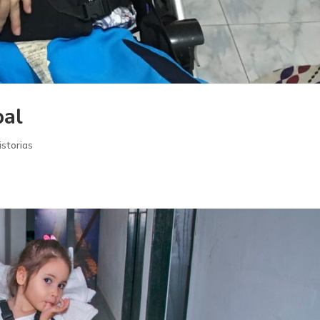
bal
istorias