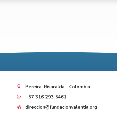
Pereira, Risaralda - Colombia

+57 316 293 5461

direccion@fundacionvalentia.org
